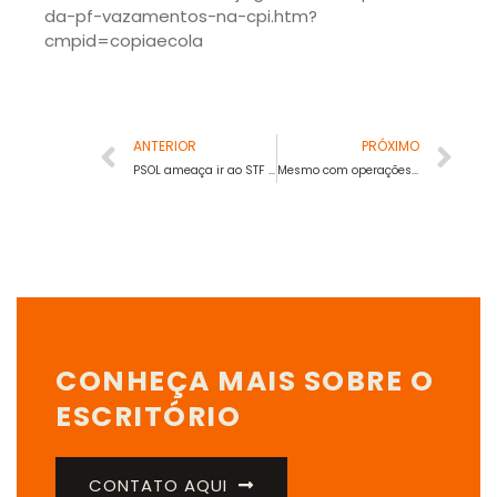
da-pf-vazamentos-na-cpi.htm?
cmpid=copiaecola
ANTERIOR
PRÓXIMO
PSOL ameaça ir ao STF contra ato que discute manobra para orçamento secreto.
Mesmo com operações proibidas pelo STF, polícia matou 766 em favelas no Rio
CONHEÇA MAIS SOBRE O
ESCRITÓRIO
CONTATO AQUI