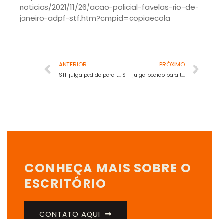
noticias/2021/11/26/acao-policial-favelas-rio-de-
janeiro-adpf-stf.htm?cmpid=copiaecola
ANTERIOR
PRÓXIMO
STF julga pedido para trancar inquérito da PF que apura vazamentos na CPI
STF julga pedido para trancar inquérito da PF que apura vazamentos na CPI
CONHEÇA MAIS SOBRE O
ESCRITÓRIO
CONTATO AQUI